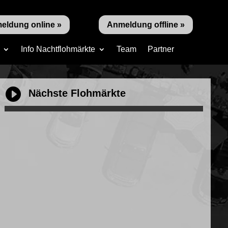
eldung online »
Anmeldung offline »
Info Nachtflohmärkte
Team
Partner

Nächste Flohmärkte