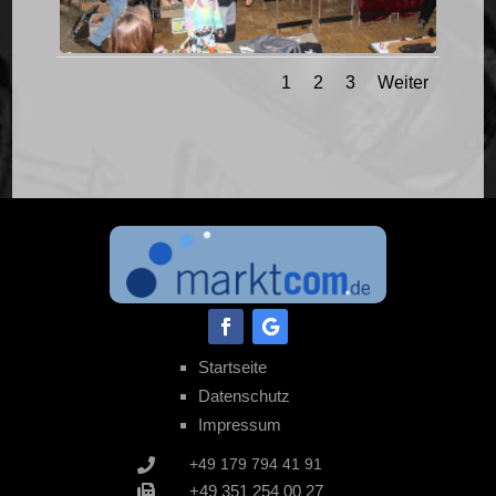
1
2
3
Weiter
Startseite
Datenschutz
Impressum
+49 179 794 41 91

+49 351 254 00 27
